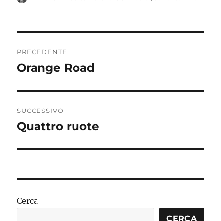
il
Navigazione
PRECEDENTE
articoli
Orange Road
Articolo
precedente:
SUCCESSIVO
Quattro ruote
Articolo
successivo:
Cerca
CERCA