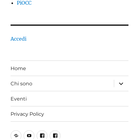
PiOCC
Accedi
Home
apri
Chi sono
i
menu
child
Eventi
Privacy Policy
SoundCloud
YouTube
Incoscienti
PiOCC