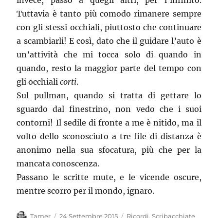
invece, passo a quegli altri, per l’infinito.
Tuttavia è tanto più comodo rimanere sempre
con gli stessi occhiali, piuttosto che continuare
a scambiarli! E così, dato che il guidare l’auto è
un’attività che mi tocca solo di quando in
quando, resto la maggior parte del tempo con
gli occhiali
corti
.
Sul pullman, quando si tratta di gettare lo
sguardo dal finestrino, non vedo che i suoi
contorni! Il sedile di fronte a me è nitido, ma il
volto dello sconosciuto a tre file di distanza è
anonimo nella sua sfocatura, più che per la
mancata conoscenza.
Passano le scritte mute, e le vicende oscure,
mentre scorro per il mondo, ignaro.
Autore
Pubblicato
Categorie
Tamer
24 Settembre 2015
Ricordi
,
Scribacchiate