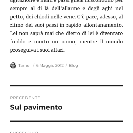
agitazione e mani e passi gliela nascondono per
sempre al di là dell’allarme e degli aghi nel
petto, dei chiodi nelle vene. C’è pace, adesso, al
ritmo dei suoi passi in rapido allontanamento.
Lei non saprà mai che dietro di lei è diventato
freddo e morto un uomo, mentre il mondo
proseguiva i suoi affari.
Autore
Pubblicato
Categorie
Tamer
6 Maggio 2012
Blog
il
Navigazione
PRECEDENTE
articoli
Sul pavimento
Articolo
precedente: