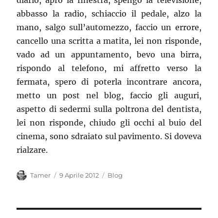
diario, apro la finestra, spengo la televisione,
abbasso la radio, schiaccio il pedale, alzo la
mano, salgo sull’automezzo, faccio un errore,
cancello una scritta a matita, lei non risponde,
vado ad un appuntamento, bevo una birra,
rispondo al telefono, mi affretto verso la
fermata, spero di poterla incontrare ancora,
metto un post nel blog, faccio gli auguri,
aspetto di sedermi sulla poltrona del dentista,
lei non risponde, chiudo gli occhi al buio del
cinema, sono sdraiato sul pavimento. Si doveva
rialzare.
Autore
Pubblicato
Categorie
Tamer
9 Aprile 2012
Blog
il