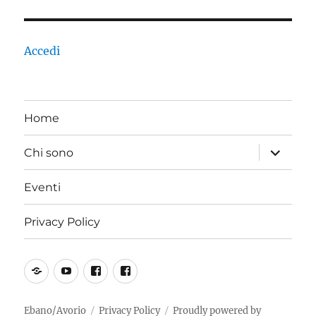
Accedi
Home
apri
Chi sono
i
menu
child
Eventi
Privacy Policy
SoundCloud
YouTube
Incoscienti
PiOCC
Suonatori
Jones
Ebano/Avorio
Privacy Policy
Proudly powered by