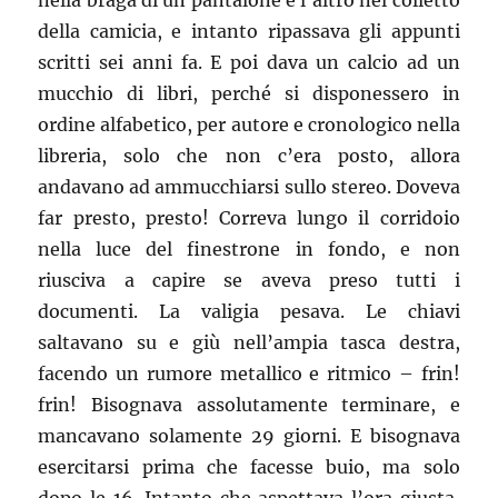
nella braga di un pantalone e l’altro nel colletto
della camicia, e intanto ripassava gli appunti
scritti sei anni fa. E poi dava un calcio ad un
mucchio di libri, perché si disponessero in
ordine alfabetico, per autore e cronologico nella
libreria, solo che non c’era posto, allora
andavano ad ammucchiarsi sullo stereo. Doveva
far presto, presto! Correva lungo il corridoio
nella luce del finestrone in fondo, e non
riusciva a capire se aveva preso tutti i
documenti. La valigia pesava. Le chiavi
saltavano su e giù nell’ampia tasca destra,
facendo un rumore metallico e ritmico – frin!
frin! Bisognava assolutamente terminare, e
mancavano solamente 29 giorni. E bisognava
esercitarsi prima che facesse buio, ma solo