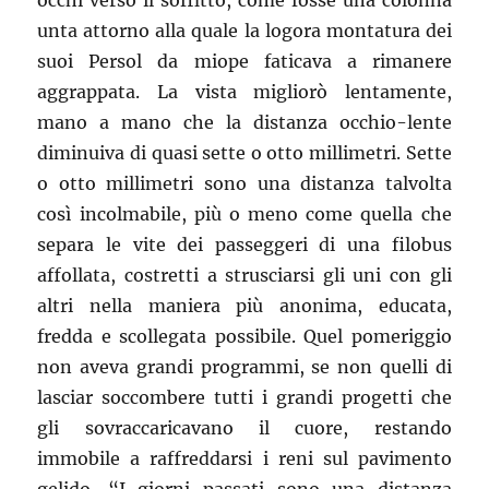
occhi verso il soffitto, come fosse una colonna
unta attorno alla quale la logora montatura dei
suoi Persol da miope faticava a rimanere
aggrappata. La vista migliorò lentamente,
mano a mano che la distanza occhio-lente
diminuiva di quasi sette o otto millimetri. Sette
o otto millimetri sono una distanza talvolta
così incolmabile, più o meno come quella che
separa le vite dei passeggeri di una filobus
affollata, costretti a strusciarsi gli uni con gli
altri nella maniera più anonima, educata,
fredda e scollegata possibile. Quel pomeriggio
non aveva grandi programmi, se non quelli di
lasciar soccombere tutti i grandi progetti che
gli sovraccaricavano il cuore, restando
immobile a raffreddarsi i reni sul pavimento