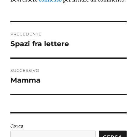
Navigazione
PRECEDENTE
articoli
Spazi fra lettere
Articolo
precedente:
SUCCESSIVO
Mamma
Articolo
successivo:
Cerca