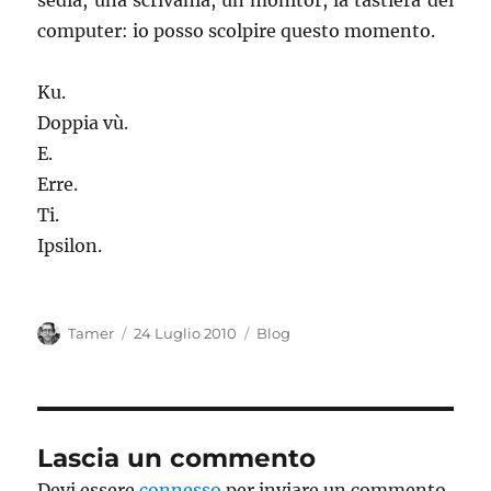
sedia, una scrivania, un monitor, la tastiera del
computer: io posso scolpire questo momento.
Ku.
Doppia vù.
E.
Erre.
Ti.
Ipsilon.
Autore
Pubblicato
Categorie
Tamer
24 Luglio 2010
Blog
il
Lascia un commento
Devi essere
connesso
per inviare un commento.