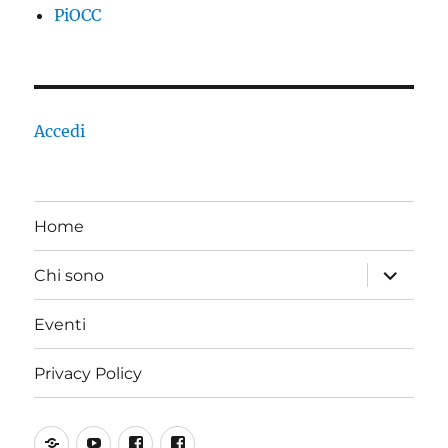
PiOCC
Accedi
Home
apri
Chi sono
i
menu
child
Eventi
Privacy Policy
SoundCloud
YouTube
Incoscienti
PiOCC