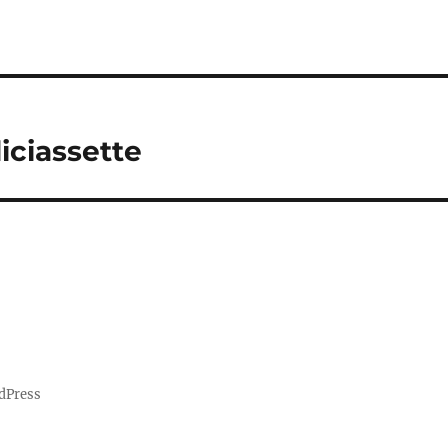
iciassette
dPress