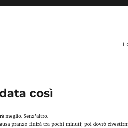
H
data così
à meglio. Senz’altro.
pausa pranzo finirà tra pochi minuti; poi dovrò rivestirm