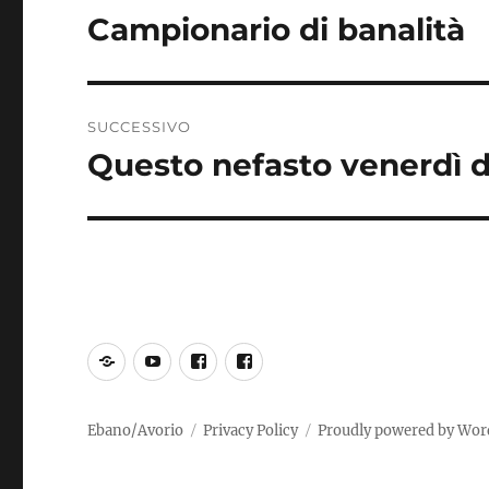
articoli
Campionario di banalità
Articolo
precedente:
SUCCESSIVO
Questo nefasto venerdì d
Articolo
successivo:
SoundCloud
YouTube
Incoscienti
PiOCC
Suonatori
Jones
Ebano/Avorio
Privacy Policy
Proudly powered by Wor