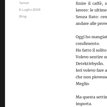
Autore
Tamer
finire il caffè,
Pubblicato
6 Luglio 2009
lavoro: le ultime
il
Categorie
Blog
Senza fiato: cen
andare alle prov
Oggi ho mangiato
condimento.
Ho fatto il solit
Volevo sentire u
Detektivbyrån.
Ieri volevo fare 
che non piovesse
Meglio.
Ma questa setti
importa.