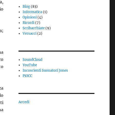
a,
Blog
(83)
io
Informatica
(1)
Opinioni
(4)
Ricordi
(7)
Scribacchiate
(9)
a;
Versacci
(2)
na
co
SoundCloud
YouTube
to
Incoscienti Suonatori Jones
PiOCC
za
lo
ti
Accedi
na