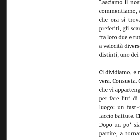
Lasciamo il nost
commentiamo, an
che ora si trov
preferiti, gli sc
fra loro due e tu
a velocità dive
distinti, uno dei
Ci dividiamo, e 
vera. Consueta. 
che vi apparteng
per fare litri 
luogo: un fast-
faccio battute. C
Dopo un po’ sia
partire, a torn