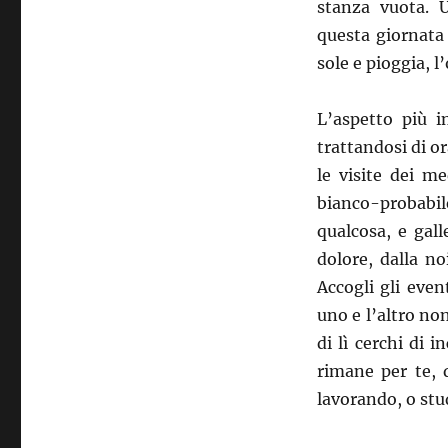
stanza vuota. U
questa giornata
sole e pioggia, l
L’aspetto più i
trattandosi di or
le visite dei m
bianco-probabil
qualcosa, e galle
dolore, dalla n
Accogli gli even
uno e l’altro no
di lì cerchi di 
rimane per te, 
lavorando, o st