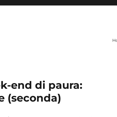
H
k-end di paura:
e (seconda)