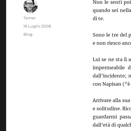
Non le senti poi
quando sei nell
Autore
Tamer
di te.
Pubblicato
16 Luglio 2008
il
Categorie
Blog
Sono le tre del 
e non riesco an
Lui se ne sta l
impermeabile d
dall’incidente; 
con Napisan (“è
Arrivare alla sua
e solitudine. Ric
guardarmi passa
dall’età di qual