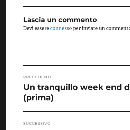
Lascia un commento
Devi essere
connesso
per inviare un comment
Navigazione
PRECEDENTE
articoli
Un tranquillo week end d
Articolo
precedente:
(prima)
SUCCESSIVO