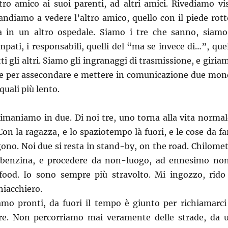
ro amico ai suoi parenti, ad altri amici. Rivediamo vis
diamo a vedere l’altro amico, quello con il piede rott
a in un altro ospedale. Siamo i tre che sanno, siamo
ampati, i responsabili, quelli del “ma se invece di…”, quel
tti gli altri. Siamo gli ingranaggi di trasmissione, e giria
rse per assecondare e mettere in comunicazione due mon
 quali più lento.
rimaniamo in due. Di noi tre, uno torna alla vita normal
Con la ragazza, e lo spaziotempo là fuori, e le cose da fa
ono. Noi due si resta in stand-by, on the road. Chilomet
di benzina, e procedere da non-luogo, ad ennesimo no
food. Io sono sempre più stravolto. Mi ingozzo, rido
hiacchiero.
mo pronti, da fuori il tempo è giunto per richiamarci
are. Non percorriamo mai veramente delle strade, da 