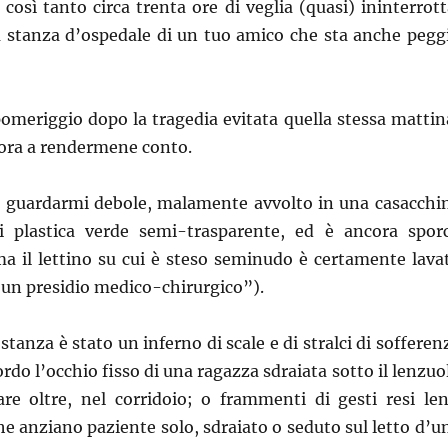
 così tanto circa trenta ore di veglia (quasi) ininterrott
a stanza d’ospedale di un tuo amico che sta anche pegg
pomeriggio dopo la tragedia evitata quella stessa mattin
cora a rendermene conto.
ì a guardarmi debole, malamente avvolto in una casacchi
i plastica verde semi-trasparente, ed è ancora spor
ma il lettino su cui è steso seminudo è certamente lava
 un presidio medico-chirurgico”).
 stanza è stato un inferno di scale e di stralci di sofferen
ordo l’occhio fisso di una ragazza sdraiata sotto il lenzuo
re oltre, nel corridoio; o frammenti di gesti resi len
che anziano paziente solo, sdraiato o seduto sul letto d’u