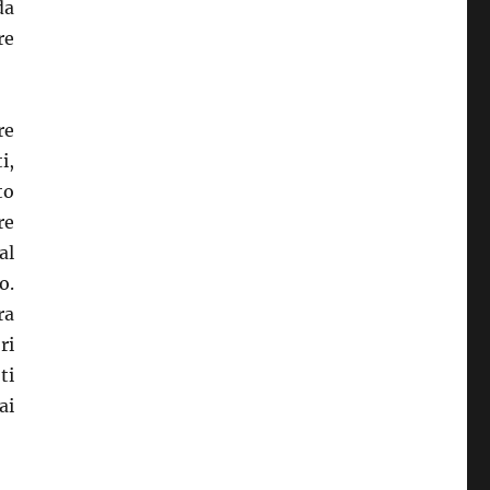
da
re
re
i,
to
re
al
o.
ra
ri
ti
ai