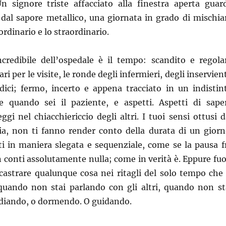
n signore triste affacciato alla finestra aperta guar
 dal sapore metallico, una giornata in grado di mischia
’ordinario e lo straordinario.
ncredibile dell’ospedale è il tempo: scandito e regola
ari per le visite, le ronde degli infermieri, degli inservient
edici; fermo, incerto e appena tracciato in un indistin
e quando sei il paziente, e aspetti. Aspetti di sape
ggi nel chiacchiericcio degli altri. I tuoi sensi ottusi d
oia, non ti fanno render conto della durata di un giorn
ti in maniera slegata e sequenziale, come se la pausa f
n conti assolutamente nulla; come in verità è. Eppure fuo
incastrare qualunque cosa nei ritagli del solo tempo che 
quando non stai parlando con gli altri, quando non st
udiando, o dormendo. O guidando.