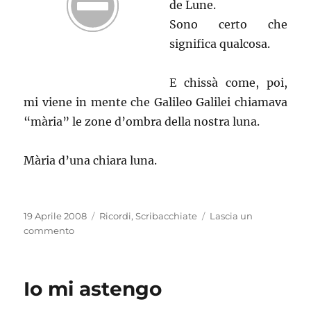
de Lune.
Sono certo che
significa qualcosa.
E chissà come, poi,
mi viene in mente che Galileo Galilei chiamava
“mària” le zone d’ombra della nostra luna.
Mària d’una chiara luna.
Pubblicato
Categorie
19 Aprile 2008
Ricordi
,
Scribacchiate
Lascia un
il
su
commento
Flussi
e
riflussi
Io mi astengo