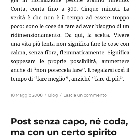
già in fibrillazione perché stanno finendo.
Conta, conta fino a 300. Cinque minuti. La
verità è che non è il tempo ad essere troppo
poco: sono le cose da fare ad aver bisogno di un
ridimensionamento. Da qui, la scelta. Vivere
una vita più lenta non significa fare le cose con
calma, senza fibra, flemmaticamente. Significa
soppesare le proprie possibilità, ammettere
anche di “non potercela fare”. E regalarsi così il
tempo di “fare meglio”, anziché “fare di più”.
Pubblicato
Categorie
su
18 Maggio 2008
Blog
Lascia un commento
il
Tempus
fugit
Post senza capo, né coda,
ma con un certo spirito