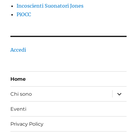
Incoscienti Suonatori Jones
PiOCC
Accedi
Home
apri
Chi sono
i
menu
child
Eventi
Privacy Policy