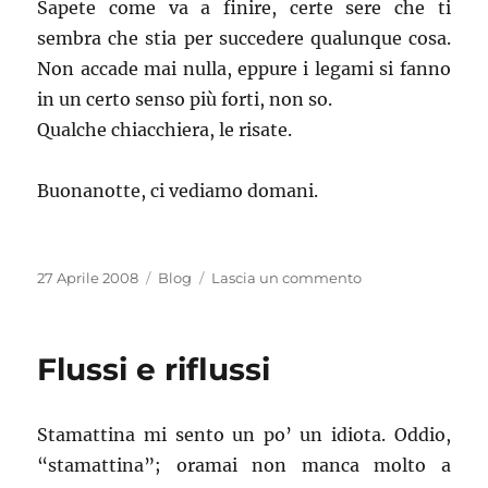
Sapete come va a finire, certe sere che ti
sembra che stia per succedere qualunque cosa.
Non accade mai nulla, eppure i legami si fanno
in un certo senso più forti, non so.
Qualche chiacchiera, le risate.
Buonanotte, ci vediamo domani.
Pubblicato
Categorie
su
27 Aprile 2008
Blog
Lascia un commento
il
Post
senza
capo,
Flussi e riflussi
né
coda,
ma
Stamattina mi sento un po’ un idiota. Oddio,
con
un
“stamattina”; oramai non manca molto a
certo