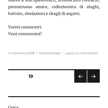
nuovo a non spaventarti, sconosciuto contatto,
presuntuoso amico, collezionista di sfoghi,
battute, rivelazioni e ritagli di segreti.
Vorrei conoscerti.
Vuoi conoscermi?
Pubblicato
Categorie
su
14 Gennaio 2008
Scribacchiate
Lascia un commento
il
Bussa
Paginazione
PAGINA
19
PAGI
PAGI
degli
NA
NA
PRE
SUC
articoli
CED
CESS
ENT
IVA
Cerca