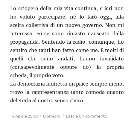
Lo sciopero della mia vita continua, e ieri non
ho voluto partecipare, né lo farò oggi, alla
scelta collettiva di un nuovo governo. Non mi
interessa. Forse sono rimasto nauseato dalla
propaganda. Sentendo la radio, comunque, ho
sentito che tanti han fatto come me. E molti di
quelli che sono andati, hanno invalidato
(consapevolmente oppure no) la propria
scheda, il proprio voto.
La democrazia indiretta mi piace sempre meno,
trovo la rappresentanza tanto comoda quanto
deleteria al nostro senso civico.
Pubblicato
Categorie
su
14 Aprile 2008
Opinioni
Lascia un commento
il
Io
mi